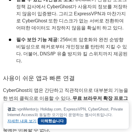
정책 감사에서 CyberGhost가 사용자의 정보를 저장하
지 않음이 입증됐다. 그리고 ExpressVPN과 마찬가지
로 CyberGhost 또한 디스크가 없는 서버로 전환하여
어떠한 데이터도 저장하지 않음을 확실히 하고 있다.
필수 보안 기능 제공:
256비트 암호화와 완전 순방향
비밀성으로 해커로부터 개인정보를 탄탄히 지킬 수 있
다. 더불어, DNS/IP 유출 방지와 킬 스위치까지 제공된
다.
사용이 쉬운 앱과 빠른 연결
CyberGhost의 앱은 간단하고 직관적이므로 대부분의 기능을
한 번의 클릭으로 이용할 수 있다.
무료 브라우저 확장 프로그
램도 제공하지만, 이는 단순한 프록시에 지나지 않으며
모든
경고:
vpnMentor는 Holiday.com, ExpressVPN, CyberGhost, Private
국가에서 사용할 수 있는 것은 아니다. 또한, 여러 대중적인 운
Internet Access와 동일한 모기업이 운영하는 웹사이트입니다.
자세한 내용 보기
이해했습니다
영 체제(윈도우, 맥OS, 리눅스 등)와 호환되기는 하지만 크롬
북에는 이용할 수 없다.