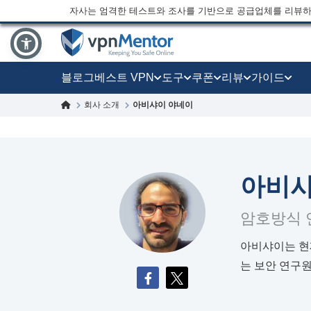
자사는 엄격한 테스트와 조사를 기반으로 공급업체를 리뷰하
블로그
베스트 VPN
도구
쿠폰
리뷰
가이드
회사 소개
아비샤이 야네이
아비샤
암호방식 
아비샤이는 현재 
는 보안 연구