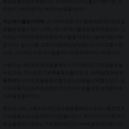
해설정할수있는부분이다. 만약위의가이드를읽어봤다면, 이
과정이그리어렵게느껴지지는않을것이다.
지난게시물표시여부.
과거에작성한게시물에대한개인정보설
정을변경할수있다 (이때, 태그된게시물은포함되지않는다. 그
이유는이에대한권한은해당게시물을작성한사람에게있기때
문이다). 참고사항:고로이작업에는상당한시간이소요될수있
는데, 그이유는모든게시물을하나씩검토해야하기때문이다.
사용자는개인정보설정을통해누가자신에게친구요청을보낼
수있으며, 자신의친구목록을확인할수있고, 이메일/전화번호
를통해자신의프로필을확인할수있는지등을선택할수있다. 심
지어사용자는외부검색엔진과자신의프로필과링크연결여부
까지결정할수있다.
뿐만아니라, 사용자는개인정보탭을통해앞으로게시할콘텐츠
가도달할수있는범위까지지정할수있다. 하지만여기서한가지
유념할점은이범위는주로일반적인표시여부설정만다룬다는