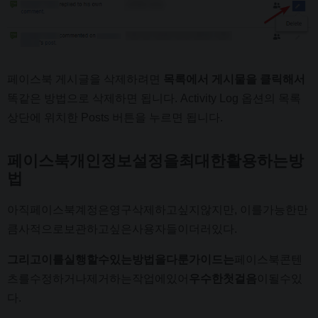
페이스북 게시글을 삭제하려면
목록에서 게시물을 클릭해서
똑같은 방법으로 삭제하면 됩니다. Activity Log 옵션의 목록
상단에 위치한 Posts 버튼을 누르면 됩니다.
페이스북개인정보설정을최대한활용하는방
법
아직페이스북계정은영구삭제하고싶지않지만, 이를가능한만
큼사적으로보관하고싶은사용자들이더러있다.
그리고이를실행할수있는방법을다룬가이드는
페이스북콘텐
츠를수정하거나제거하는작업에있어
우수한첫걸음
이될수있
다.