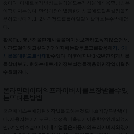
것이다. 이새로운개인정보설정을모든게시물에적용할방법은
아직까지는없다. 만약이전에발행한게시물에도같은설정을적
용하고싶다면, 1~2시간정도를들여일일이살펴보는수밖에없
다.
활용Tip: 몇년전올린게시물을더이상보관하고싶지않으면서,
시간도절약하고싶다면? 이때에는활동로그를활용해
지난게
시물을대량으로삭제
할수있다. 이후에지난 1~2년간의게시물
을살펴보고, 원하는대로개인정보설정을적용하면작업이훨씬
수월해진다.
온라인데이터의프라이버시를보장받을수있
는또다른방법
혹은페이스북에영원한작별을고하는것도나쁘지않은방법이
다. 사용자는이제도구나설정을더욱쉽게이용할수있게되었지
만, 여전히
소셜미디어대기업들은사용자의프라이버시와있어