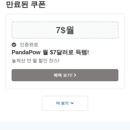
만료된 쿠폰
7$
월
인증완료
PandaPow 월 $7달러로 득템!
놓쳐선 안 될 할인 찬스!
혜택 보기!
더 보기