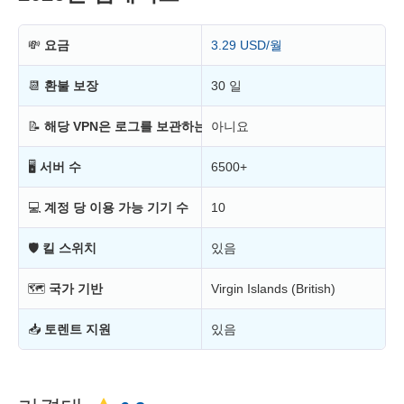
💸
요금
3.29 USD/월
📆
환불 보장
30 일
📝
해당 VPN은 로그를 보관하는가?
아니요
🖥
서버 수
6500+
💻
계정 당 이용 가능 기기 수
10
🛡
킬 스위치
있음
🗺
국가 기반
Virgin Islands (British)
📥
토렌트 지원
있음