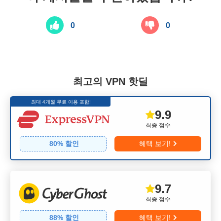
0
0
최고의 VPN 핫딜
최대 4개월 무료 이용 포함!
9.9
최종 점수
80
% 할인
혜택 보기!
9.7
최종 점수
88
% 할인
혜택 보기!