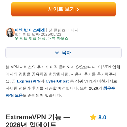
사이트 보기
아넥 반 아스웨겐
전 콘텐츠 매니저
업데이트 날짜 2025/05/23
팩트 체크 완료:
매튜 아모스
목차
목차:
최종 점수:
본 VPN 서비스의 후기가 아직 준비되지 않았습니다. 이 VPN 업체
주요 기능
8.0
에서의 경험을 공유하길 희망한다면, 사용자 후기를 추가해주세
요. 곧
ExpressVPN
과
CyberGhost
등 상위 VPN과 마찬가지로
설치 및 앱
6.8
자세한 전문가 후기를 제공할 예정입니다. 또한
2026
의
최우수
가격대
6.8
VPN 모음
도 준비되어 있습니다.
신뢰성 & 고객지원
8.4
ExtremeVPN 기능 —
8.0
2026년 업데이트