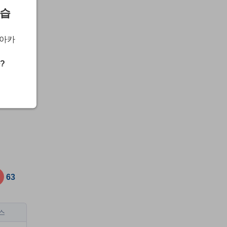
않습
 아카
?
. 일
63
스