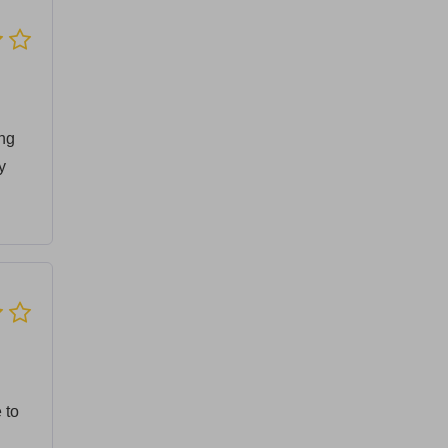
ing
y
 to