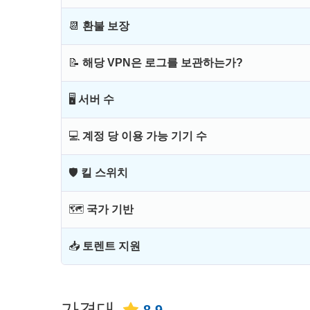
📆
환불 보장
📝
해당 VPN은 로그를 보관하는가?
🖥
서버 수
💻
계정 당 이용 가능 기기 수
🛡
킬 스위치
🗺
국가 기반
📥
토렌트 지원
가격대