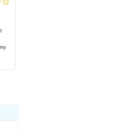
l
 my