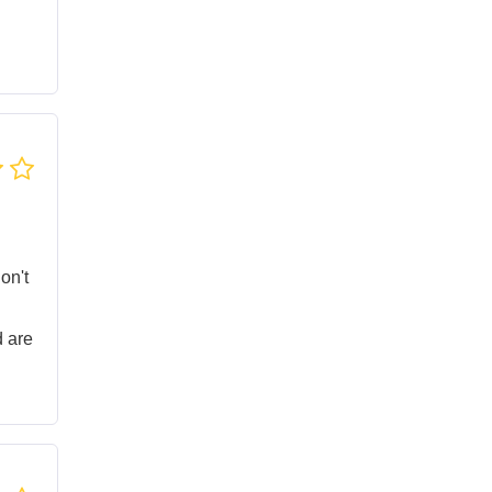
on't
d are