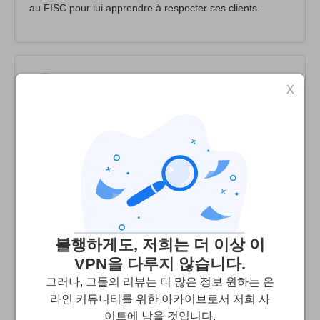
au FISC pour lui apprendre à respecter ses clients.
Sandra
4
/10
X
Très mécontente
Déjà, acheté 2 mois avant fermeture. Aucun mail pour
prévenir, site de suite fermé donc plus d'accès au
compte, etc... Mails bloqués en sortie à cause de l'outil,
sans solution ni aide à ce jour. L0 je découvre que malgré
la suppression du programme et de l'extension, des sites
restent bloqués par Uppersafe ! 0 support via Facebook,
불행하게도, 저희는 더 이상 이
je ne sais même pas comment m'en débarrasser. Et 0
VPN을 다루지 않습니다.
remboursement bien sûr. Pour la 1ère fois que je paye un
그러나, 그들의 리뷰는 더 많은 정보 원하는 온
pare-feu et prends du français, écoeurée !
라인 커뮤니티를 위한 아카이브로서 저희 사
이트에 남을 것입니다.