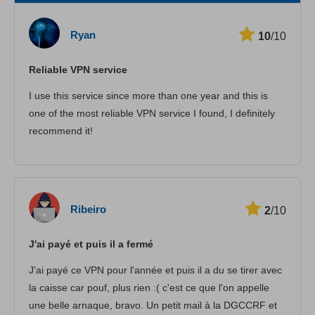
속도
Ryan
10
/10
스트리밍
Reliable VPN service
보안
I use this service since more than one year and this is
고객 서비스
one of the most reliable VPN service I found, I definitely
recommend it!
Ribeiro
2
/10
J'ai payé et puis il a fermé
J'ai payé ce VPN pour l'année et puis il a du se tirer avec
la caisse car pouf, plus rien :( c'est ce que l'on appelle
une belle arnaque, bravo. Un petit mail à la DGCCRF et