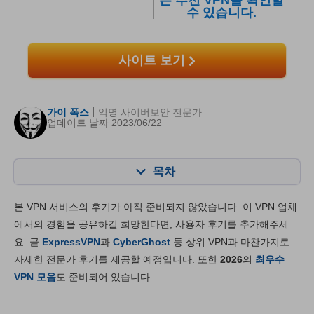
른 추천 VPN을 확인할
수 있습니다.
사이트 보기
가이 폭스
익명 사이버보안 전문가
업데이트 날짜 2023/06/22
목차
목차:
최종 점수:
본 VPN 서비스의 후기가 아직 준비되지 않았습니다. 이 VPN 업체
주요 기능
7.6
에서의 경험을 공유하길 희망한다면, 사용자 후기를 추가해주세
요. 곧
ExpressVPN
과
CyberGhost
등 상위 VPN과 마찬가지로
설치 및 앱
7.8
자세한 전문가 후기를 제공할 예정입니다. 또한
2026
의
최우수
가격대
8.6
VPN 모음
도 준비되어 있습니다.
신뢰성 & 고객지원
8.2