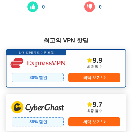
0
0
최고의 VPN 핫딜
최대 4개월 무료 이용 포함!
9.9
최종 점수
80
% 할인
혜택 보기!
9.7
최종 점수
88
% 할인
혜택 보기!