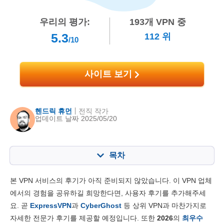
우리의 평가:
193
개 VPN 중
5.3
112
위
/10
사이트 보기
헨드릭 휴먼
전직 작가
업데이트 날짜 2025/05/20
목차
목차:
최종 점수:
본 VPN 서비스의 후기가 아직 준비되지 않았습니다. 이 VPN 업체
주요 기능
4.3
에서의 경험을 공유하길 희망한다면, 사용자 후기를 추가해주세
요. 곧
ExpressVPN
과
CyberGhost
등 상위 VPN과 마찬가지로
설치 및 앱
6.0
자세한 전문가 후기를 제공할 예정입니다. 또한
2026
의
최우수