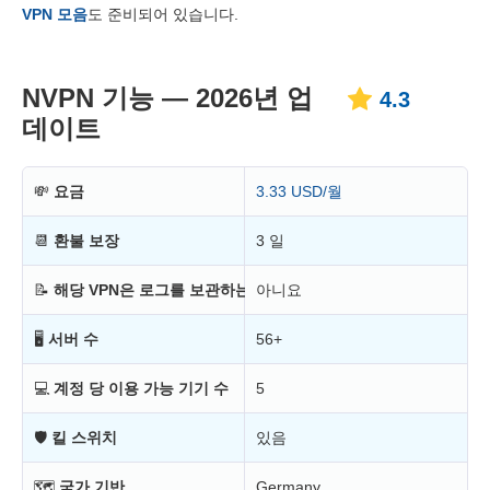
가격대
7.8
VPN 모음
도 준비되어 있습니다.
신뢰성 & 고객지원
6.3
NVPN 기능 — 2026년 업
4.3
데이트
💸
요금
3.33 USD/월
📆
환불 보장
3 일
📝
해당 VPN은 로그를 보관하는가?
아니요
🖥
서버 수
56+
💻
계정 당 이용 가능 기기 수
5
🛡
킬 스위치
있음
🗺
국가 기반
Germany