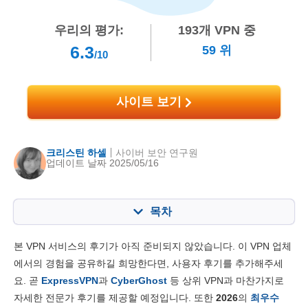
우리의 평가:
193
개 VPN 중
6.3
59
위
/10
사이트 보기
크리스틴 하셀
사이버 보안 연구원
업데이트 날짜 2025/05/16
목차
목차:
최종 점수:
본 VPN 서비스의 후기가 아직 준비되지 않았습니다. 이 VPN 업체
주요 기능
6.8
에서의 경험을 공유하길 희망한다면, 사용자 후기를 추가해주세
요. 곧
ExpressVPN
과
CyberGhost
등 상위 VPN과 마찬가지로
설치 및 앱
7.0
자세한 전문가 후기를 제공할 예정입니다. 또한
2026
의
최우수
가격대
6.0