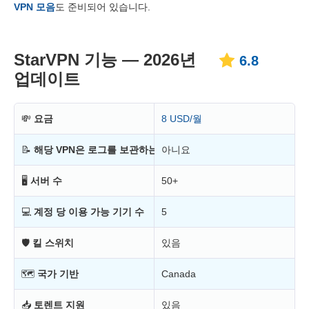
VPN 모음
도 준비되어 있습니다.
신뢰성 & 고객지원
6.3
StarVPN 기능 — 2026년
6.8
업데이트
💸
요금
8 USD/월
📝
해당 VPN은 로그를 보관하는가?
아니요
🖥
서버 수
50+
💻
계정 당 이용 가능 기기 수
5
🛡
킬 스위치
있음
🗺
국가 기반
Canada
📥
토렌트 지원
있음