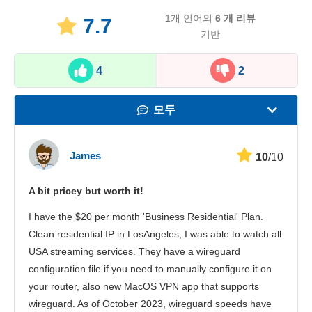
1개 언어의
6
개 리뷰
7.7
기반
4
2
모두
속도
James
10
/10
스트리밍
A bit pricey but worth it!
보안
I have the $20 per month 'Business Residential' Plan.
고객 서비스
Clean residential IP in LosAngeles, I was able to watch all
USA streaming services. They have a wireguard
configuration file if you need to manually configure it on
your router, also new MacOS VPN app that supports
wireguard. As of October 2023, wireguard speeds have