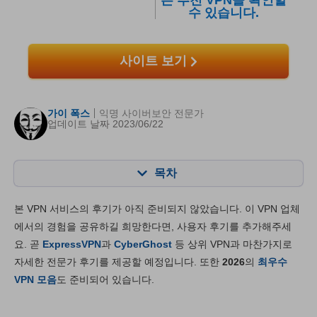
른 추천 VPN을 확인할
수 있습니다.
사이트 보기
가이 폭스
익명 사이버보안 전문가
업데이트 날짜 2023/06/22
목차
목차:
최종 점수:
본 VPN 서비스의 후기가 아직 준비되지 않았습니다. 이 VPN 업체
주요 기능
8.0
에서의 경험을 공유하길 희망한다면, 사용자 후기를 추가해주세
요. 곧
ExpressVPN
과
CyberGhost
등 상위 VPN과 마찬가지로
설치 및 앱
8.2
자세한 전문가 후기를 제공할 예정입니다. 또한
2026
의
최우수
가격대
7.3
VPN 모음
도 준비되어 있습니다.
신뢰성 & 고객지원
8.4