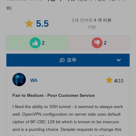
뷰)
1개 언어의
4
개 리뷰
5.5
기반
2
2
모두
속도
WA
4
/10
스트리밍
Fair to Medium - Poor Customer Service
보안
I liked the ability to SSH tunnel - it seemed to always work
고객 서비스
well. OpenVPN configuration on server side uses default
cipher of BF-CBC 128 bit which is known to be insecure
and is a puzzling choice. Despite requests to change this