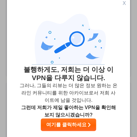
I used Tunnelr for 10 months, mostly connecting to
X
Spanish and French servers to access public sites in
those countries that are accessible only from those
geographical locations. Those nodes disappeared in the
fall and there is no information about whether they are
gone for good or just temporarily. I have contacted
service twice in the past two months about this, and never
got an answer. Last blog entry is for March so no
information about this in it.
불행하게도, 저희는 더 이상 이
VPN을 다루지 않습니다.
그러나, 그들의 리뷰는 더 많은 정보 원하는 온
라인 커뮤니티를 위한 아카이브로서 저희 사
ben
10
/10
이트에 남을 것입니다.
그런데 저희가 제일 좋아하는 VPN을 확인해
tunneling service of choice.
보지 않으시겠습니까?
I haven't had any issues with the service yet after staying
여기를 클릭하세요
with them for about 3 years now. I've tried others in the