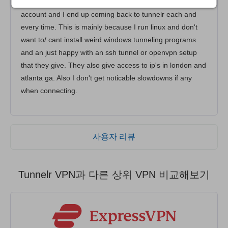
mean time just because the pull me in with the "lifetime"
account and I end up coming back to tunnelr each and
every time. This is mainly because I run linux and don't
want to/ cant install weird windows tunneling programs
and an just happy with an ssh tunnel or openvpn setup
that they give. They also give access to ip's in london and
atlanta ga. Also I don't get noticable slowdowns if any
when connecting.
사용자 리뷰
Tunnelr VPN과 다른 상위 VPN 비교해보기