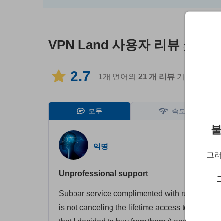
VPN Land
사용자 리뷰
(인증되지 않
2.7
1개 언어의
21
개 리뷰
기반
모두
속도
불
익명
그러
Unprofessional support
Subpar service complimented with rude suppor
is not canceling the lifetime access to the VPN 