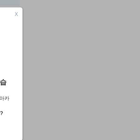
X
19
스
않습
 아카
?
lem
lt