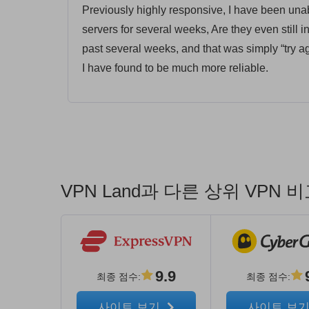
Previously highly responsive, I have been una
servers for several weeks, Are they even still i
past several weeks, and that was simply “try ag
I have found to be much more reliable.
VPN Land과 다른 상위 VPN
9.9
최종 점수
:
최종 점수
:
사이트 보기
사이트 보