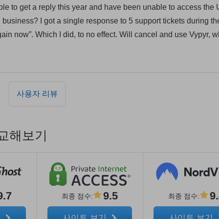
ble to get a reply this year and have been unable to access the
n business? I got a single response to 5 support tickets during th
ain now”. Which I did, to no effect. Will cancel and use Vypyr, 
사용자 리뷰
 비교해보기
9.7
9.5
9
최종 점수
:
최종 점수
:
기
사이트 보기
사이트 보기