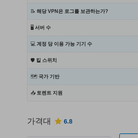
📝
해당 VPN은 로그를 보관하는가?
🖥
서버 수
💻
계정 당 이용 가능 기기 수
🛡
킬 스위치
🗺
국가 기반
📥
토렌트 지원
가격대
6.8