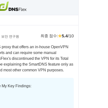
5.4
/10
최종 점수
:
 보안 연구원
 proxy that offers an in-house OpenVPN
ports and can require some manual
Flex's discontinued the VPN for its Total
ll be explaining the SmartDNS feature only as
 and most other common VPN purposes.
e My Key Findings: