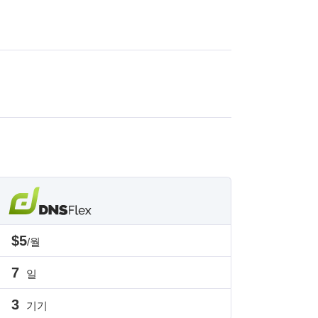
$5
/월
7
일
3
기기