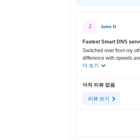
J
John D
Fastest Smart DNS serv
Switched over from my oth
difference with speeds and
더 보기
아직 리뷰 없음
리뷰 쓰기