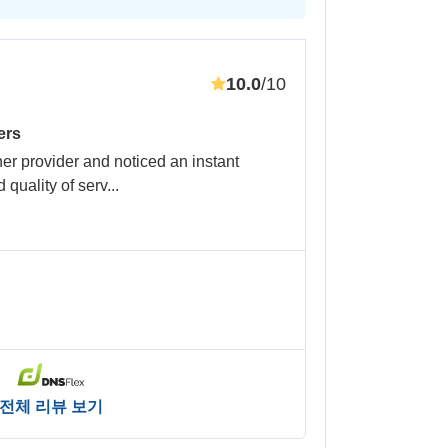
10.0
/10
ers
er provider and noticed an instant
 quality of serv
...
전체 리뷰 보기