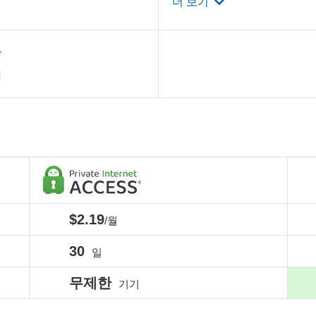
더 보기
기
$2.19
/월
30
일
무제한
기기