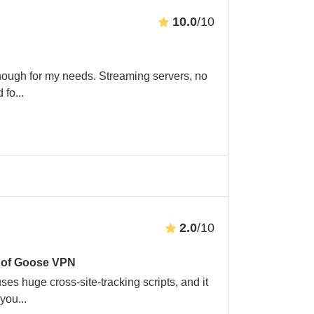
10.0
/10
nough for my needs. Streaming servers, no
d fo
...
2.0
/10
s of Goose VPN
s huge cross-site-tracking scripts, and it
 you
...