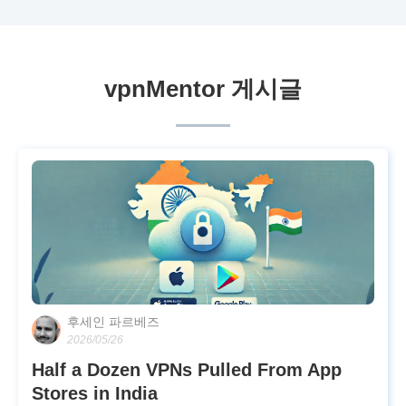
vpnMentor 게시글
후세인 파르베즈
2026/05/26
Half a Dozen VPNs Pulled From App
Stores in India