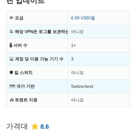
년 업데이트
💸
요금
6.99 USD/월
📝
해당 VPN은 로그를 보관하는가?
아니요
🖥
서버 수
1+
💻
계정 당 이용 가능 기기 수
3
🛡
킬 스위치
아니요
🗺
국가 기반
Switzerland
📥
토렌트 지원
아니요
가격대
8.6