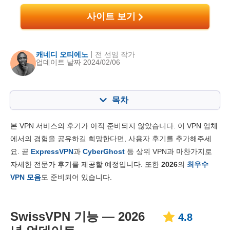
사이트 보기
캐네디 오티에노
전 선임 작가
업데이트 날짜 2024/02/06
목차
목차:
최종 점수:
본 VPN 서비스의 후기가 아직 준비되지 않았습니다. 이 VPN 업체
주요 기능
4.8
에서의 경험을 공유하길 희망한다면, 사용자 후기를 추가해주세
요. 곧
ExpressVPN
과
CyberGhost
등 상위 VPN과 마찬가지로
설치 및 앱
8.4
자세한 전문가 후기를 제공할 예정입니다. 또한
2026
의
최우수
가격대
8.6
VPN 모음
도 준비되어 있습니다.
신뢰성 & 고객지원
7.0
SwissVPN 기능 — 2026
4.8