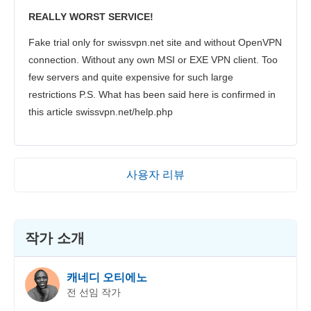
REALLY WORST SERVICE!
Fake trial only for swissvpn.net site and without OpenVPN
connection. Without any own MSI or EXE VPN client. Too
few servers and quite expensive for such large
restrictions P.S. What has been said here is confirmed in
this article swissvpn.net/help.php
사용자 리뷰
작가 소개
캐네디 오티에노
전 선임 작가