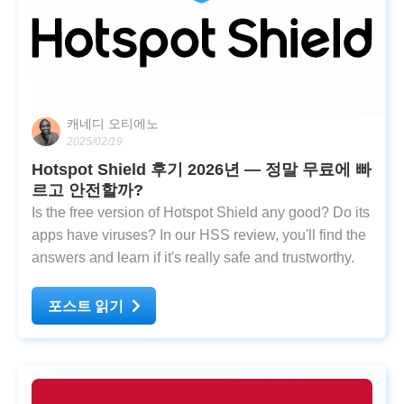
캐네디 오티에노
2025/02/19
Hotspot Shield 후기 2026년 — 정말 무료에 빠
르고 안전할까?
Is the free version of Hotspot Shield any good? Do its
apps have viruses? In our HSS review, you'll find the
answers and learn if it's really safe and trustworthy.
포스트 읽기