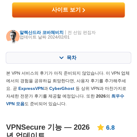
사이트 보기
알렉산드라 코바체비치
전 선임 편집자
업데이트 날짜 2024/02/01
목차
목차:
최종 점수:
본 VPN 서비스의 후기가 아직 준비되지 않았습니다. 이 VPN 업체
주요 기능
6.8
에서의 경험을 공유하길 희망한다면, 사용자 후기를 추가해주세
요. 곧
ExpressVPN
과
CyberGhost
등 상위 VPN과 마찬가지로
설치 및 앱
8.2
자세한 전문가 후기를 제공할 예정입니다. 또한
2026
의
최우수
가격대
6.8
VPN 모음
도 준비되어 있습니다.
신뢰성 & 고객지원
6.0
VPNSecure 기능 — 2026
6.8
년 업데이트