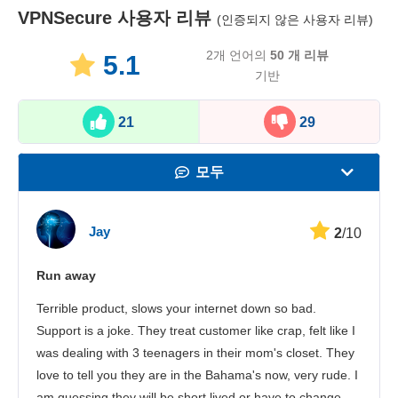
VPNSecure
사용자 리뷰
(인증되지 않은 사용자 리뷰)
2개 언어의
50
개 리뷰
5.1
기반
21
29
모두
속도
Jay
2
/10
스트리밍
Run away
보안
Terrible product, slows your internet down so bad.
고객 서비스
Support is a joke. They treat customer like crap, felt like I
was dealing with 3 teenagers in their mom's closet. They
love to tell you they are in the Bahama's now, very rude. I
am guessing they will be short lived or have to change