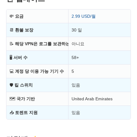
💸
요금
2.99 USD/월
📆
환불 보장
30 일
📝
해당 VPN은 로그를 보관하는가?
아니요
🖥
서버 수
58+
💻
계정 당 이용 가능 기기 수
5
🛡
킬 스위치
있음
🗺
국가 기반
United Arab Emirates
📥
토렌트 지원
있음