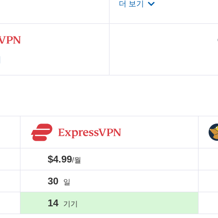
더 보기
기
$4.99
/월
30
일
14
기기