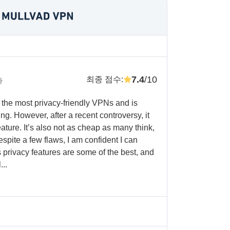
7.4
/10
최종 점수
:
가
 the most privacy-friendly VPNs and is
ing. However, after a recent controversy, it
eature. It’s also not as cheap as many think,
Despite a few flaws, I am confident I can
privacy features are some of the best, and
...