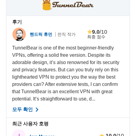
후기
9.0
/10
헨드릭 휴먼
전직 작가
최종 점수
TunnelBear is one of the most beginner-friendly
VPNs, offering a solid free version. Despite its
adorable design, it’s also renowned for its security
and privacy features. But can you truly rely on this
lighthearted VPN to protect you the way the best
providers can? After extensive tests, I can confirm
that TunnelBear is an excellent VPN with great
potential. It’s straightforward to use, d...
모두 확인
최근 사용자 호평
10.0
/10
I