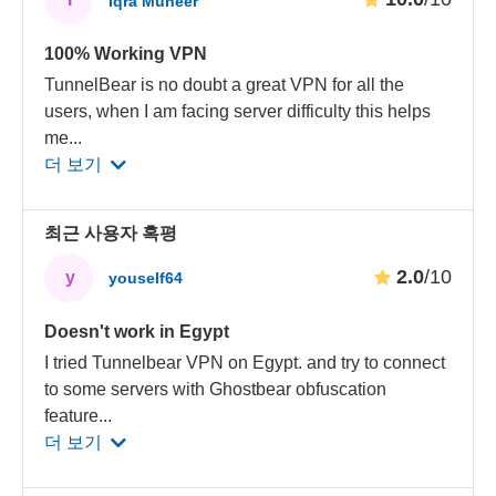
Iqra Muneer
100% Working VPN
TunnelBear is no doubt a great VPN for all the
users, when I am facing server difficulty this helps
me
...
더 보기
최근 사용자 혹평
2.0
/10
y
youself64
Doesn't work in Egypt
I tried Tunnelbear VPN on Egypt. and try to connect
to some servers with Ghostbear obfuscation
feature
...
더 보기