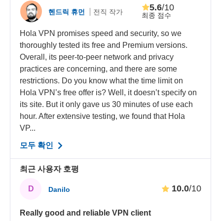
5.6
/10
헨드릭 휴먼
전직 작가
최종 점수
Hola VPN promises speed and security, so we
thoroughly tested its free and Premium versions.
Overall, its peer-to-peer network and privacy
practices are concerning, and there are some
restrictions. Do you know what the time limit on
Hola VPN’s free offer is? Well, it doesn’t specify on
its site. But it only gave us 30 minutes of use each
hour. After extensive testing, we found that Hola
VP...
모두 확인
최근 사용자 호평
10.0
/10
D
Danilo
Really good and reliable VPN client