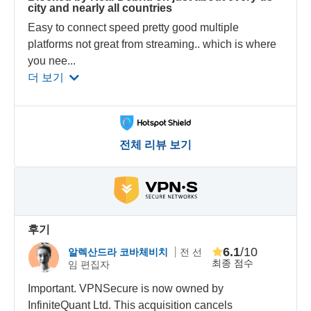
city and nearly all countries
Easy to connect speed pretty good multiple
platforms not great from streaming.. which is where
you nee
...
더 보기
전체 리뷰 보기
후기
6.1
/10
알렉산드라 코바체비치
전 선
최종 점수
임 편집자
Important. VPNSecure is now owned by
InfiniteQuant Ltd. This acquisition cancels