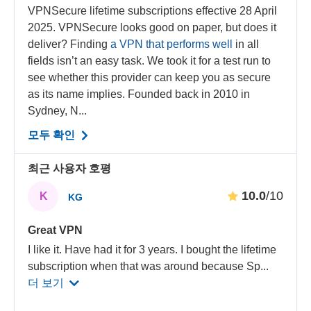
VPNSecure lifetime subscriptions effective 28 April
2025. VPNSecure looks good on paper, but does it
deliver? Finding
a VPN that performs well
in all
fields isn’t an easy task. We took it for a test run to
see whether this provider can keep you as secure
as its name implies. Founded back in 2010 in
Sydney, N...
모두 확인
최근 사용자 호평
10.0
/10
K
KG
Great VPN
I like it. Have had it for 3 years. I bought the lifetime
subscription when that was around because Sp
...
더 보기