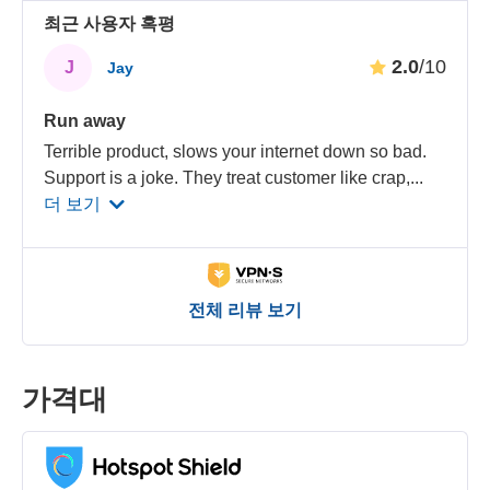
최근 사용자 혹평
2.0
/10
J
Jay
Run away
Terrible product, slows your internet down so bad.
Support is a joke. They treat customer like crap,
...
더 보기
전체 리뷰 보기
가격대