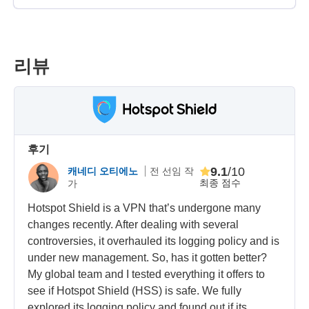
리뷰
후기
9.1
/10
캐네디 오티에노
전 선임 작
최종 점수
가
Hotspot Shield is a VPN that’s undergone many
changes recently. After dealing with several
controversies, it overhauled its logging policy and is
under new management. So, has it gotten better?
My global team and I tested everything it offers to
see if Hotspot Shield (HSS) is safe. We fully
explored its logging policy and found out if its