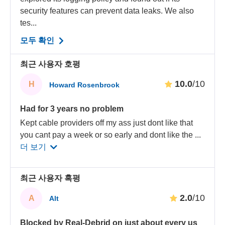
security features can prevent data leaks. We also
tes...
모두 확인
최근 사용자 호평
10.0
/10
H
Howard Rosenbrook
Had for 3 years no problem
Kept cable providers off my ass just dont like that
you cant pay a week or so early and dont like the
...
더 보기
최근 사용자 혹평
2.0
/10
A
Alt
Blocked by Real-Debrid on just about every us