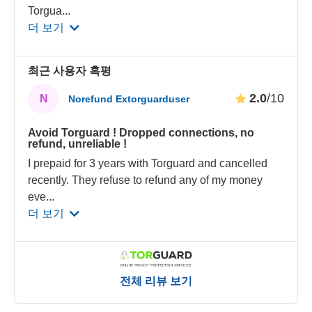
Torgua
...
더 보기
최근 사용자 혹평
2.0
/10
N
Norefund Extorguarduser
Avoid Torguard ! Dropped connections, no
refund, unreliable !
I prepaid for 3 years with Torguard and cancelled
recently. They refuse to refund any of my money
eve
...
더 보기
전체 리뷰 보기